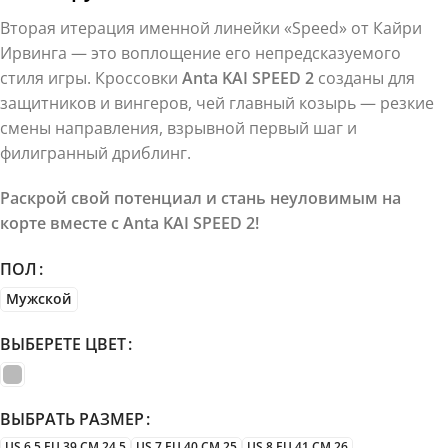
Вторая итерация именной линейки «Speed» от Кайри
Ирвинга — это воплощение его непредсказуемого
стиля игры. Кроссовки
Anta KAI SPEED 2
созданы для
защитников и вингеров, чей главный козырь — резкие
смены направления, взрывной первый шаг и
филигранный дриблинг.
Раскрой свой потенциал и стань неуловимым на
корте вместе с Anta KAI SPEED 2!
ПОЛ
Мужской
ВЫБЕРЕТЕ ЦВЕТ
ВЫБРАТЬ РАЗМЕР
US 6.5 EU 39 CM 24.5
US 7 EU 40 CM 25
US 8 EU 41 CM 26