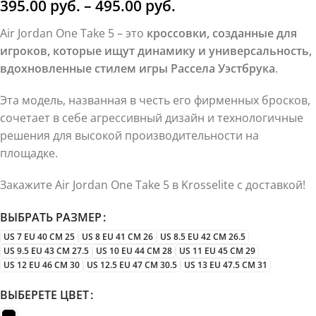
395.00
руб.
–
495.00
руб.
Air Jordan One Take 5 – это
кроссовки, созданные для
игроков, которые ищут динамику и универсальность,
вдохновленные стилем игры Рассела Уэстбрука
.
Эта модель, названная в честь его фирменных бросков,
сочетает в себе агрессивный дизайн и технологичные
решения для высокой производительности на
площадке.
Закажите Air Jordan One Take 5 в Krosselite с доставкой!
ВЫБРАТЬ РАЗМЕР
US 7 EU 40 CM 25
US 8 EU 41 CM 26
US 8.5 EU 42 CM 26.5
US 9.5 EU 43 CM 27.5
US 10 EU 44 CM 28
US 11 EU 45 CM 29
US 12 EU 46 CM 30
US 12.5 EU 47 CM 30.5
US 13 EU 47.5 CM 31
ВЫБЕРЕТЕ ЦВЕТ