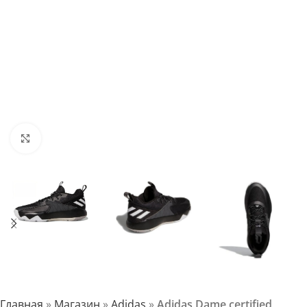
Нажмите, чтобы увеличить
Главная
»
Магазин
»
Adidas
»
Adidas Dame certified