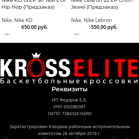
Nike KD 15 EP 50 Years Of
Nike LeBron 22 EP Crown
Hip Hop (Предзаказ)
Jewel (Предзаказ)
Nike
,
Nike KD
Nike
,
Nike Lebron
650.00
руб.
550.00
руб.
Реквизиты
ИП Федоров Е.А.
УНП 692080381
ОКПО 738432616000
Зарегистрирован Клецким районным исполнительным
комитетом 28 октября 2018 г.