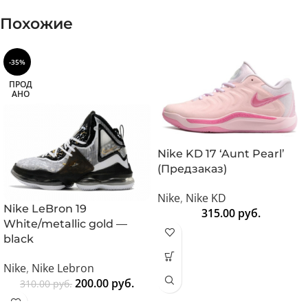
Похожие
-35%
ПРОД
АНО
Nike KD 17 ‘Aunt Pearl’
(Предзаказ)
Nike
,
Nike KD
Nike LeBron 19
315.00
руб.
White/metallic gold —
black
Nike
,
Nike Lebron
200.00
руб.
310.00
руб.