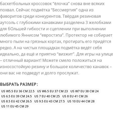
баскетбольных кроссовок “ёлочка” снова вне всяких
похвал. Сейчас подмётка “Бессмертия” одна из
фаворитов среди конкурентов. Твёрдая резиновая
аутсоль с глубокими канавками разделена 3 желобками
для бОльшей гибкости и сцеплении при выполнении
любимого Яннисом “евростэпа”. Протектор не собирает
много пыли на грязных кортах, протирать его придётся
редко. А на чистых площадках подмётка ведёт себя
идеально, да ещё и приятно “визжит”. Для игры на улице
– отличный вариант! Можете смело положиться на
износостойкую резину и большое количество канавок –
они вас не подведут и долго прослужат.
ВЫБРАТЬ РАЗМЕР
US W5.5 EU 36 CM 22.5
US W6.5 EU 37 CM 23
US W7 EU 38 CM 24
US 6.5 EU 39 CM 24.5
US 7 EU 40 CM 25
US 8 EU 41 CM 26
US 8.5 EU 42 CM 26.5
US 9.5 EU 43 CM 27.5
US 10 EU 44 CM 28
US 11 EU 45 CM 29