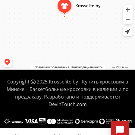
Copyright
2025 Krosselite.by - Купить кроссовки в
Минске | Баскетбольные кроссовки в наличии и по
предзаказу. Разработано и поддерживается
DevInTouch.com