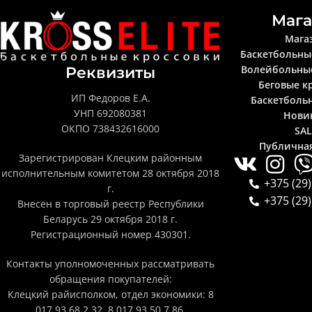
Мага
Мага
Баскетбольны
Волейбольны
Реквизиты
Беговые к
ИП Федоров Е.А.
Баскетболь
УНП 692080381
Нови
ОКПО 738432616000
SA
Публична
Зарегистрирован Клецким районным
исполнительным комитетом 28 октября 2018
+375 (29)
г.
+375 (29)
Внесен в торговый реестр Республики
Беларусь 29 октября 2018 г.
Регистрационный номер 430301.
Контакты уполномоченных рассматривать
обращения покупателей:
Клецкий райисполком, отдел экономики: 8
017 93 68 2 32, 8 017 93 50 7 86.