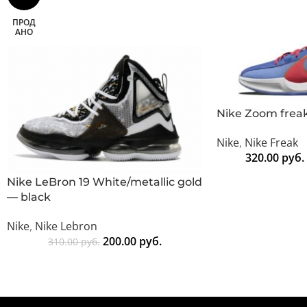
ПРОД
АНО
Nike Zoom freak
Nike
,
Nike Freak
320.00
руб.
Nike LeBron 19 White/metallic gold
— black
Nike
,
Nike Lebron
200.00
руб.
310.00
руб.