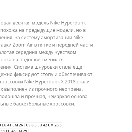
новая десятая модель Nike Hyperdunk
а похожа на предыдущие модели, но в
ения. За систему амортизации Nike
тавки Zoom Air в пятке и передней части
золотая середина между чувством
лочка на подошве сменился
ения. Система шнуровки стала еще
ежно фиксируют стопу и обеспечивают
кроссовки Nike Hyperdunk X 2018 стали
рх выполнен из прочного неопрена.
 подошва и прочная, немаркая основа
льные баскетбольные кроссовки.
8 EU 41 CM 26
US 8.5 EU 42 CM 26.5
 11 EU 45 CM 29