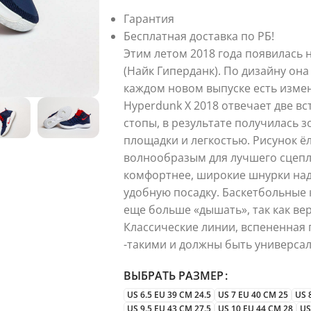
Гарантия
Бесплатная доставка по РБ!
Этим летом 2018 года появилась 
(Найк Гиперданк). По дизайну он
каждом новом выпуске есть измен
Hyperdunk X 2018 отвечает две вс
стопы, в результате получилась 
площадки и легкостью. Рисунок ё
волнообразым для лучшего сцепл
комфортнее, широкие шнурки над
удобную посадку. Баскетбольные 
еще больше «дышать», так как ве
Классические линии, вспененная
-такими и должны быть универса
ВЫБРАТЬ РАЗМЕР
US 6.5 EU 39 CM 24.5
US 7 EU 40 CM 25
US 
US 9.5 EU 43 CM 27.5
US 10 EU 44 CM 28
US