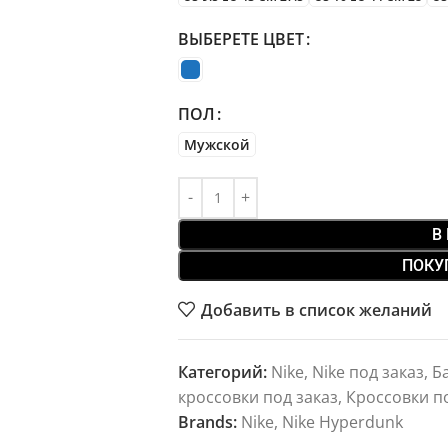
ВЫБЕРЕТЕ ЦВЕТ
ПОЛ
Мужской
В
ПОКУ
Добавить в список желаний
Категорий:
Nike
,
Nike под заказ
,
Б
кроссовки под заказ
,
Кроссовки п
Brands:
Nike
,
Nike Hyperdunk