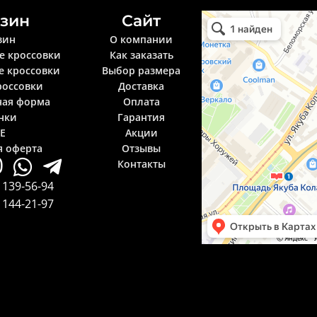
зин
Сайт
Krosselite.by
Информационный интерне
зин
О компании
е кроссовки
Как заказать
е кроссовки
Выбор размера
россовки
Доставка
ная форма
Оплата
нки
Гарантия
LE
Акции
я оферта
Отзывы
Контакты
 139-56-94
 144-21-97