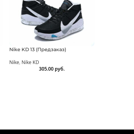
Nike KD 13 (Предзаказ)
Nike KD 13 (
Nike
,
Nike KD
Nike
,
Nike KD
305.00
руб.
3