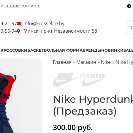
ИИ
ОТЗЫВЫ
КОНТАКТЫ
44-21-97
info@krosselite.by
39-56-94
Минск, пр-кт Независимости 58
 КРОССОВКИ
БАСКЕТБОЛЬНАЯ ФОРМА
БРЕНДЫ
НОВИНКИ
SAL
Главная
»
Магазин
»
Nike
»
Nike Hy
Nike Hyperdunk
(Предзаказ)
300.00
руб.