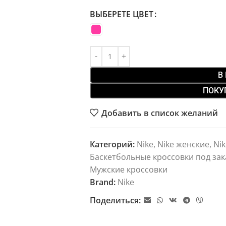
ВЫБЕРЕТЕ ЦВЕТ
В
ПОКУ
Добавить в список желаний
Категорий:
Nike
,
Nike женские
,
Nik
Баскетбольные кроссовки под зак
Мужские кроссовки
Brand:
Nike
Поделиться: