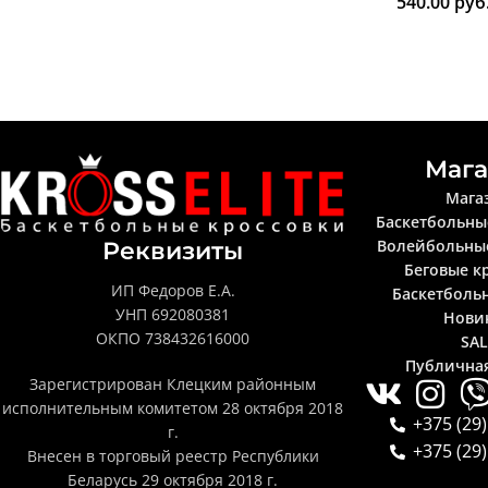
540.00
руб
Мага
Мага
Баскетбольны
Волейбольны
Реквизиты
Беговые к
ИП Федоров Е.А.
Баскетболь
УНП 692080381
Нови
ОКПО 738432616000
SA
Публична
Зарегистрирован Клецким районным
исполнительным комитетом 28 октября 2018
+375 (29)
г.
+375 (29)
Внесен в торговый реестр Республики
Беларусь 29 октября 2018 г.