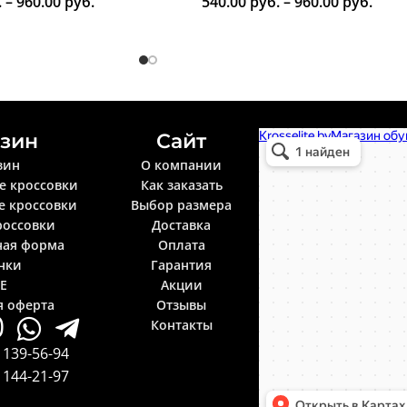
.
–
960.00
руб.
540.00
руб.
–
960.00
руб.
зин
Сайт
Krosselite.by
Информационный интерне
зин
О компании
е кроссовки
Как заказать
е кроссовки
Выбор размера
россовки
Доставка
ная форма
Оплата
нки
Гарантия
LE
Акции
я оферта
Отзывы
Контакты
 139-56-94
 144-21-97