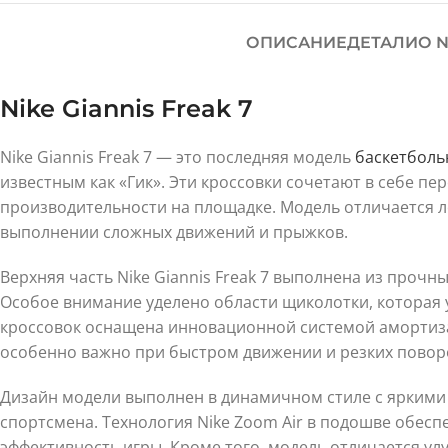
ОПИСАНИЕ
ДЕТАЛИ
О N
Nike Giannis Freak 7
Nike Giannis Freak 7 — это последняя модель
баскетболь
известным как «Гик». Эти кроссовки сочетают в себе 
производительности на площадке. Модель отличается л
выполнении сложных движений и прыжков.
Верхняя часть Nike Giannis Freak 7 выполнена из про
Особое внимание уделено области щиколотки, которая
кроссовок оснащена инновационной системой амортиза
особенно важно при быстром движении и резких повор
Дизайн модели выполнен в динамичном стиле с ярким
спортсмена. Технология Nike Zoom Air в подошве обес
эффективность игры. Кроме того, модель отличается у