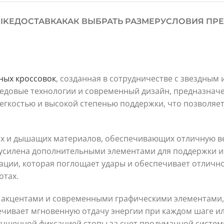
IKE
ДОСТАВКА
КАК ВЫБРАТЬ РАЗМЕР
УСЛОВИЯ ПРЕ
ных
кроссовок
, созданная в сотрудничестве с звездным
передовые технологии и современный дизайн, предназна
егкостью и высокой степенью поддержки, что позволяет
чных и дышащих материалов, обеспечивающих отличную в
 усилена дополнительными элементами для поддержки 
ции, которая поглощает удары и обеспечивает отлично
отах.
и акцентами и современными графическими элементам
печивает мгновенную отдачу энергии при каждом шаге и
лучшенной фиксацией стопы за счет продуманной систе