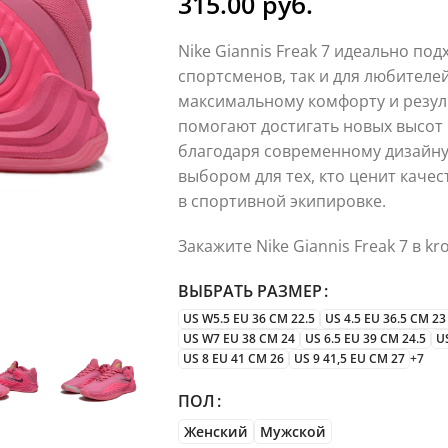
315.00
руб.
Nike Giannis Freak 7 идеально по
спортсменов, так и для любителе
максимальному комфорту и резуль
помогают достигать новых высот 
благодаря современному дизайну
выбором для тех, кто ценит каче
в спортивной экипировке.
Закажите Nike Giannis Freak 7 в kro
ВЫБРАТЬ РАЗМЕР
US W5.5 EU 36 CM 22.5
US 4.5 EU 36.5 CM 23
US W7 EU 38 CM 24
US 6.5 EU 39 CM 24.5
U
US 8 EU 41 CM 26
US 9 41,5 EU CM 27
+7
ПОЛ
Женский
Мужской