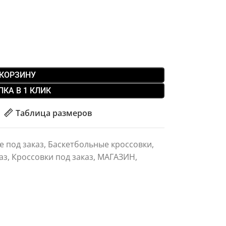
 КОРЗИНУ
ПКА В 1 КЛИК
Таблица размеров
e под заказ
,
Баскетбольные кроссовки
,
аз
,
Кроссовки под заказ
,
МАГАЗИН
,