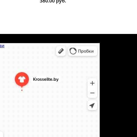
380.00
руб.
т-сайт в Минске