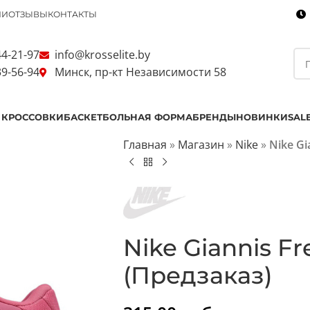
ИИ
ОТЗЫВЫ
КОНТАКТЫ
44-21-97
info@krosselite.by
39-56-94
Минск, пр-кт Независимости 58
 КРОССОВКИ
БАСКЕТБОЛЬНАЯ ФОРМА
БРЕНДЫ
НОВИНКИ
SAL
Главная
»
Магазин
»
Nike
»
Nike Gi
Nike Giannis Fre
(Предзаказ)