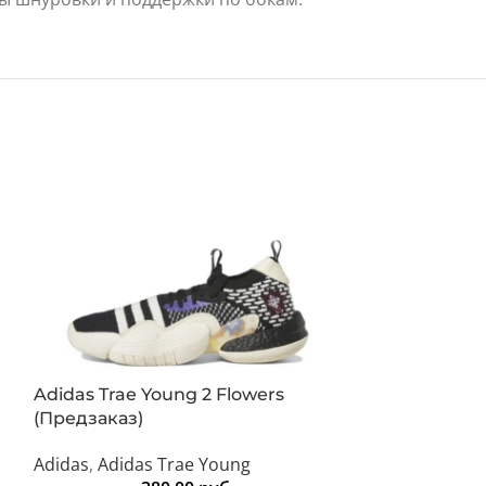
Adidas Trae Young 2 Flowers
Nike Zoom fr
(Предзаказ)
Nike
,
Nike Frea
Adidas
,
Adidas Trae Young
320.00
ру