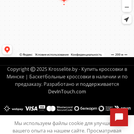
Copyright
2025 Krosselite.by - Купить кроссовки в
Минске | Баскетбольные кроссовки в наличии и по
предзаказу. Разработано и поддерживается
DevInTouch.com
Мы используем файлы cookie для улучшения
Nike
295.00
руб.
ВЫБРАТЬ
ПОКУПКА
вашего опыта на нашем сайте. Просматривая
Cosmic