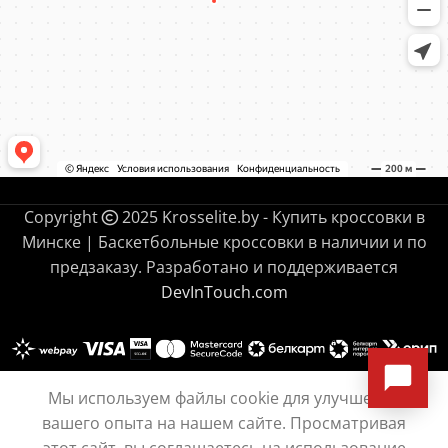
Copyright
2025 Krosselite.by - Купить кроссовки в
Минске | Баскетбольные кроссовки в наличии и по
предзаказу. Разработано и поддерживается
DevInTouch.com
Мы используем файлы cookie для улучшения
Jordan
ВЫБРАТЬ
ПОКУПКА
вашего опыта на нашем сайте. Просматривая
Tatum 3
540.00
руб.
Blue
ОПЦИИ
В 1 КЛИК