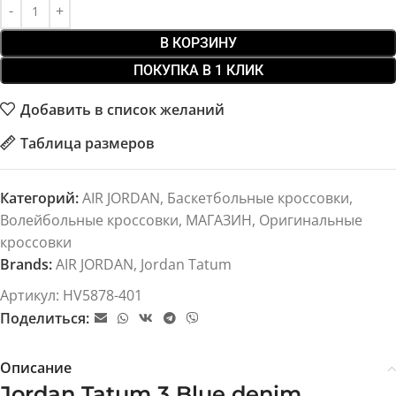
В КОРЗИНУ
ПОКУПКА В 1 КЛИК
Добавить в список желаний
Таблица размеров
Категорий:
AIR JORDAN
,
Баскетбольные кроссовки
,
Волейбольные кроссовки
,
МАГАЗИН
,
Оригинальные
кроссовки
Brands:
AIR JORDAN
,
Jordan Tatum
Артикул:
HV5878-401
Поделиться:
Описание
Jordan Tatum 3 Blue denim