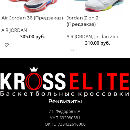
Air Jordan 36 (Предзаказ)
Jordan Zion 2
(Предзаказ)
AIR JORDAN
305.00
руб.
AIR JORDAN
,
Jordan Zion
310.00
руб.
Реквизиты
ИП Федоров Е.А.
УНП 692080381
ОКПО 738432616000