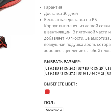
Гарантия
Доставка 30 дней
Бесплатная доставка по РБ
Корпус выполнен из легкой сетки
в вентиляции. В пяточной части и
добавляет мягкости. За амортиз
воздушная подушка Zoom, которая
хорошее сцепление с любой площ
ВЫБРАТЬ РАЗМЕР
US 6.5 EU 39 CM 24.5
US 7 EU 40 CM 25
US 
US 9.5 EU 43 CM 27.5
US 10 EU 44 CM 28
US
ВЫБЕРЕТЕ ЦВЕТ
ПОЛ
Мужской