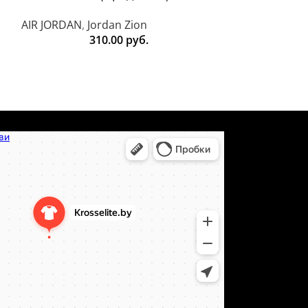
AIR JORDAN
,
Jordan Zion
AIR JORDAN
,
Jo
310.00
руб.
3
т-сайт в Минске