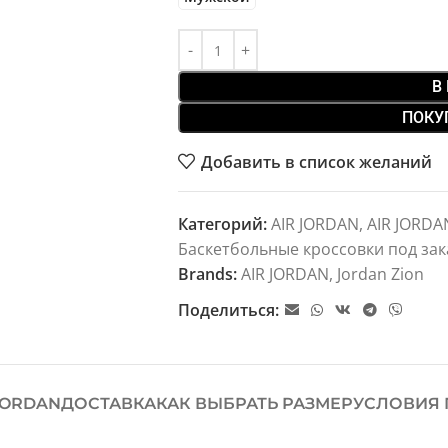
В
ПОКУ
Добавить в список желаний
Категорий:
AIR JORDAN
,
AIR JORDA
Баскетбольные кроссовки под зак
Brands:
AIR JORDAN
,
Jordan Zion
Поделиться:
JORDAN
ДОСТАВКА
КАК ВЫБРАТЬ РАЗМЕР
УСЛОВИЯ 