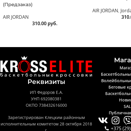
(Предзаказ)
AIR JORDAN
,
Jord
AIR JORDAN
310
310.00
руб.
Мага
Мага
Баскетбольны
Волейбольны
Реквизиты
Беговые к
ИП Федоров Е.А.
Баскетболь
УНП 692080381
Нови
ОКПО 738432616000
SA
Публична
Зарегистрирован Клецким районным
исполнительным комитетом 28 октября 2018
+375 (29)
г.