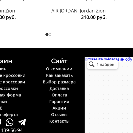
an Zion
AIR JORDAN
,
Jordan Zion
.00
руб.
310.00
руб.
зин
Сайт
Krosselite.by
Информационный интерне
зин
О компании
е кроссовки
Как заказать
е кроссовки
Выбор размера
россовки
Доставка
ная форма
Оплата
нки
Гарантия
LE
Акции
я оферта
Отзывы
Контакты
 139-56-94