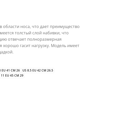
 в области носа, что дает преимущество
меется толстый слой набивки, что
ацию отвечает полноразмерная
 хорошо гасит нагрузку. Модель имеет
адкой.
8 EU 41 CM 26
US 8.5 EU 42 CM 26.5
 11 EU 45 CM 29