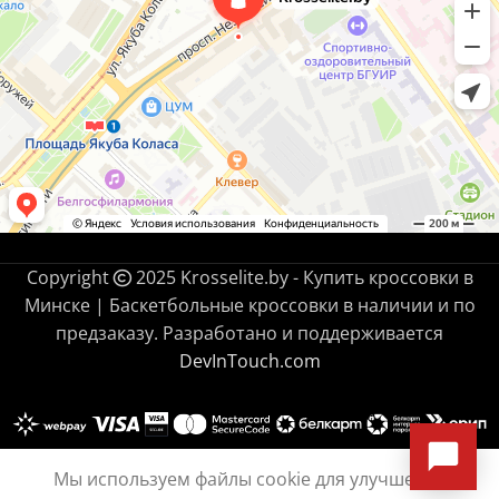
Copyright
2025 Krosselite.by - Купить кроссовки в
Минске | Баскетбольные кроссовки в наличии и по
предзаказу. Разработано и поддерживается
DevInTouch.com
Nike G.T. Cut
Мы используем файлы cookie для улучшения
3 Turbo