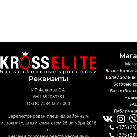
Мага
Мага
Баскетбольны
Волейбольны
Реквизиты
Беговые к
ИП Федоров Е.А.
Баскетболь
УНП 692080381
Нови
ОКПО 738432616000
SA
Публична
Зарегистрирован Клецким районным
исполнительным комитетом 28 октября 2018
+375 (29)
г.
+375 (29)
Внесен в торговый реестр Республики