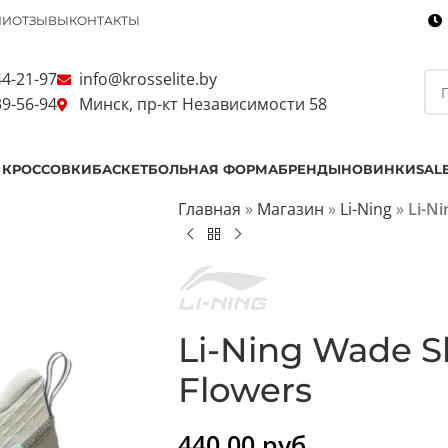
ИИ
ОТЗЫВЫ
КОНТАКТЫ
44-21-97
info@krosselite.by
39-56-94
Минск, пр-кт Независимости 58
 КРОССОВКИ
БАСКЕТБОЛЬНАЯ ФОРМА
БРЕНДЫ
НОВИНКИ
SAL
Главная
»
Магазин
»
Li-Ning
»
Li-N
Li-Ning Wade 
Flowers
440.00
руб.