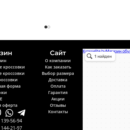
зин
Сайт
Krosselite.by
Информационный интерне
зин
О компании
е кроссовки
Как заказать
е кроссовки
Выбор размера
россовки
Доставка
ная форма
Оплата
нки
Гарантия
LE
Акции
я оферта
Отзывы
Контакты
 139-56-94
 144-21-97