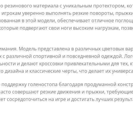
го резинового материала с уникальным протектором, к
 игрокам уверенно выполнять резкие повороты, прыжки
зованная в этой модели, обеспечивает отличное погло
которые подвергают свои ноги высоким нагрузкам, позв
имания. Модель представлена в различных цветовых ва
х с различной спортивной и повседневной одеждой. Лого
ности и делают кроссовки привлекательными для тех, к
о дизайна и классические черты, что делает их универ
ую поддержку голеностопа благодаря продуманной конс
 часто совершают резкие движения и прыжки, требующи
ет сосредоточиться на игре и достигать лучших результ