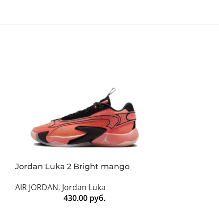
ПРОД
АНО
Jordan Luka 2 Bright mango
AIR JORDAN
,
Jordan Luka
Jordan One ta
430.00
руб.
AIR JORDAN