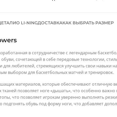
ДЕТАЛИ
О LI-NING
ДОСТАВКА
КАК ВЫБРАТЬ РАЗМЕР
owers
разработанная в сотрудничестве с легендарным баскетб
буви, сочетающей в себе передовые технологии, стиль
 и для любителей, стремящихся улучшить свои навыки н
ным выбором для баскетбольных матчей и тренировок.
ышащих материалов, которые обеспечивают отличную в
х тканей позволяет ноге «дышать», что особенно важно 
топы, что позволяет игрокам уверенно выполнять резк
о подгонять обувь под форму ноги, что добавляет допо