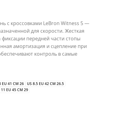
нь с кроссовками LeBron Witness 5 —
азначенной для скорости. Жесткая
ма фиксации передней части стопы
нная амортизация и сцепление при
обеспечивают контроль в самые
8 EU 41 CM 26
US 8.5 EU 42 CM 26.5
 11 EU 45 CM 29