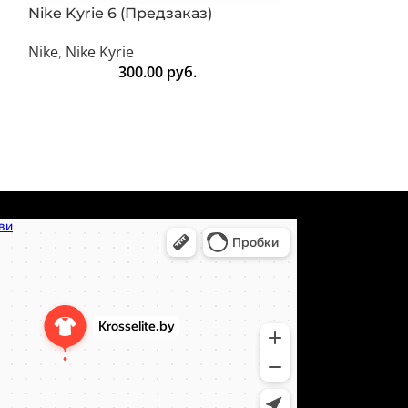
Nike Kyrie 6 (Предзаказ)
Nike KD 13 (
Nike
,
Nike Kyrie
Nike
,
Nike KD
300.00
руб.
3
т-сайт в Минске