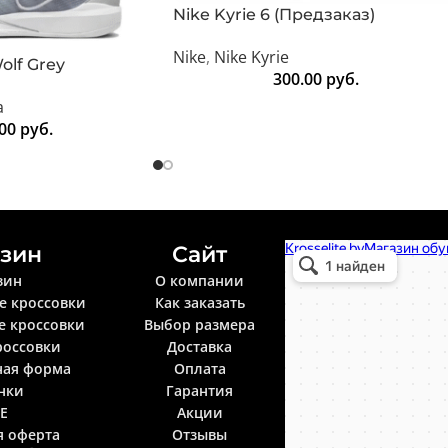
Nike Kyrie 6 (Предзаказ)
Nike
,
Nike Kyrie
olf Grey
300.00
руб.
a
.00
руб.
зин
Сайт
Krosselite.by
Информационный интерне
зин
О компании
е кроссовки
Как заказать
е кроссовки
Выбор размера
россовки
Доставка
ная форма
Оплата
нки
Гарантия
LE
Акции
я оферта
Отзывы