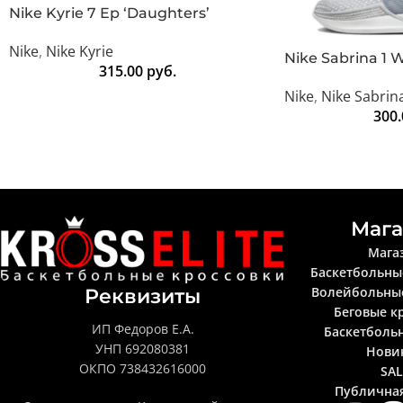
Nike Kyrie 7 Ep ‘Daughters’
Nike
,
Nike Kyrie
Nike Sabrina 1 W
315.00
руб.
Nike
,
Nike Sabrin
300
Мага
Мага
Баскетбольны
Волейбольны
Реквизиты
Беговые к
ИП Федоров Е.А.
Баскетболь
УНП 692080381
Нови
ОКПО 738432616000
SA
Публична