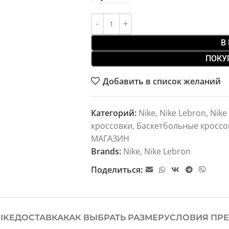
В
ПОКУ
Добавить в список желаний
Категорий:
Nike
,
Nike Lebron
,
Nike
кроссовки
,
Баскетбольные кроссо
МАГАЗИН
Brands:
Nike
,
Nike Lebron
Поделиться:
IKE
ДОСТАВКА
КАК ВЫБРАТЬ РАЗМЕР
УСЛОВИЯ ПРЕ