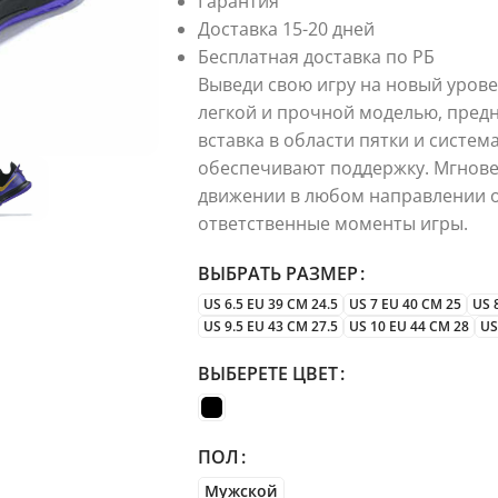
Гарантия
Доставка 15-20 дней
Бесплатная доставка по РБ
Выведи свою игру на новый урове
легкой и прочной моделью, предн
вставка в области пятки и систе
обеспечивают поддержку. Мгнове
движении в любом направлении 
ответственные моменты игры.
ВЫБРАТЬ РАЗМЕР
US 6.5 EU 39 CM 24.5
US 7 EU 40 CM 25
US 
US 9.5 EU 43 CM 27.5
US 10 EU 44 CM 28
US
ВЫБЕРЕТЕ ЦВЕТ
ПОЛ
Мужской