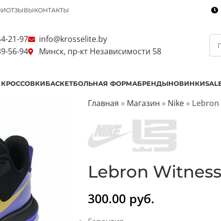
ИИ
ОТЗЫВЫ
КОНТАКТЫ
44-21-97
info@krosselite.by
39-56-94
Минск, пр-кт Независимости 58
 КРОССОВКИ
БАСКЕТБОЛЬНАЯ ФОРМА
БРЕНДЫ
НОВИНКИ
SAL
Главная
»
Магазин
»
Nike
»
Lebron 
Lebron Witness
300.00
руб.