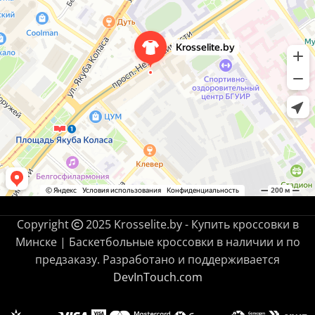
Copyright
2025 Krosselite.by - Купить кроссовки в
Минске | Баскетбольные кроссовки в наличии и по
предзаказу. Разработано и поддерживается
DevInTouch.com