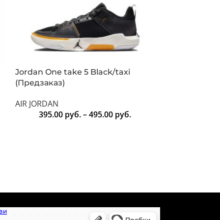
Jordan One take 5 Black/taxi
Anta Shock 
(Предзаказ)
(Предзаказ)
AIR JORDAN
Anta
395.00
руб.
–
495.00
руб.
3
т-сайт в Минске