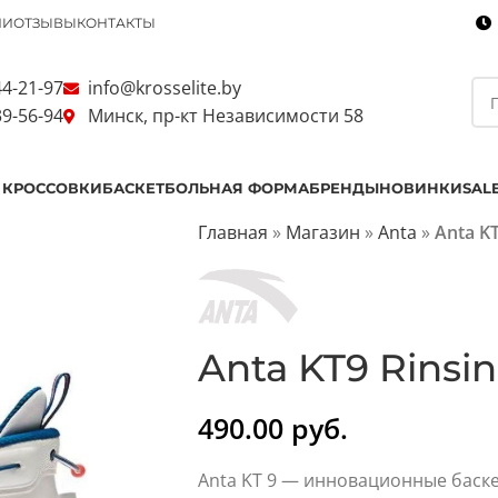
ИИ
ОТЗЫВЫ
КОНТАКТЫ
44-21-97
info@krosselite.by
39-56-94
Минск, пр-кт Независимости 58
 КРОССОВКИ
БАСКЕТБОЛЬНАЯ ФОРМА
БРЕНДЫ
НОВИНКИ
SAL
Главная
»
Магазин
»
Anta
»
Anta KT
Anta KT9 Rinsi
490.00
руб.
Anta KT 9 — инновационные баск