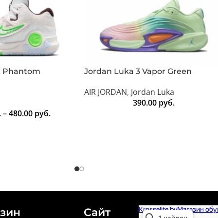
 X Phantom
Jordan Luka 3 Vapor Green
AIR JORDAN
,
Jordan Luka
390.00
руб.
.
–
480.00
руб.
зин
Сайт
Krosselite.by
Информационный интерне