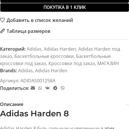
ПОКУПКА В 1 КЛИК
Добавить в список желаний
Таблица размеров
Категорий:
Adidas
,
Adidas Harden
,
Adidas Harden под
заказ
,
Баскетбольные кроссовки
,
Баскетбольные
кроссовки под заказ
,
Кроссовки под заказ
,
МАГАЗИН
Brands:
Adidas
,
Adidas Harden
Артикул:
ADIDAS001258A
Поделиться:
Описание
Adidas Harden 8
Adidas Harden 8 будь сильным и уверенным в
этих