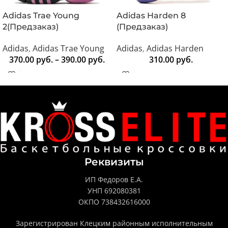
Adidas Trae Young
Adidas Harden 8
2(Предзаказ)
(Предзаказ)
Adidas
,
Adidas Trae Young
Adidas
,
Adidas Harden
370.00
руб.
–
390.00
руб.
310.00
руб.
Реквизиты
ИП Федоров Е.А.
УНП 692080381
ОКПО 738432616000
Зарегистрирован Клецким районным исполнительным