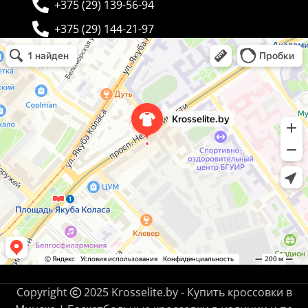
+375 (29) 139-56-94
+375 (29) 144-21-97
Krosselite.by
Информационный интернет-сайт в Минске
Copyright
2025 Krosselite.by - Купить кроссовки в