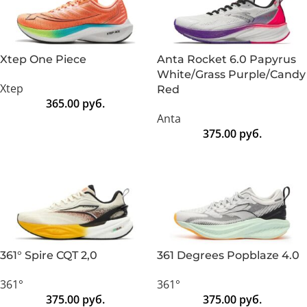
Xtep One Piece
Anta Rocket 6.0 Papyrus
White/Grass Purple/Candy
Xtep
Red
365.00
руб.
Anta
375.00
руб.
361° Spire CQT 2,0
361 Degrees Popblaze 4.0
361°
361°
375.00
руб.
375.00
руб.