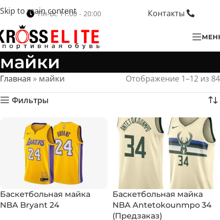
Skip to main content
Контакты
Пн-Вс 11:00 - 20:00
МЕН
майки
Главная
»
майки
Отображение 1–12 из 84
Фильтры
Баскетбольная майка
Баскетбольная майка
NBA Bryant 24
NBA Antetokounmpo 34
(Предзаказ)