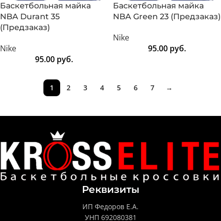
Баскетбольная майка
Баскетбольная майка
NBA Durant 35
NBA Green 23 (Предзаказ)
(Предзаказ)
Nike
Nike
95.00
руб.
95.00
руб.
1
2
3
4
5
6
7
→
Реквизиты
ИП Федоров Е.А.
УНП 692080381